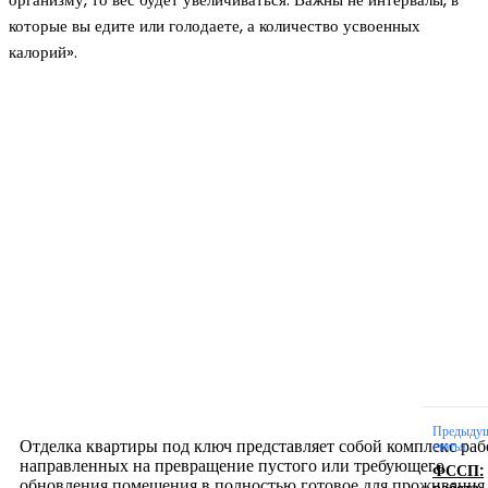
которые вы едите или голодаете, а количество усвоенных
калорий».
Новое на сайте
Интерьер
Отделка квартиры под ключ: современный подх
созданию комфортного пространства
12.07.2026
Предыду
Отделка квартиры под ключ представляет собой комплекс раб
статья
направленных на превращение пустого или требующего
ФССП:
обновления помещения в полностью готовое для проживания