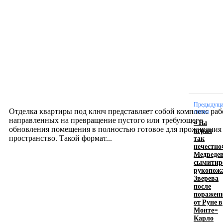
Новое на сайте
Интерьер
Отделка квартиры под ключ: современный подх
созданию комфортного пространства
12.07.2026
Предыдущ
Отделка квартиры под ключ представляет собой комплекс раб
статья
направленных на превращение пустого или требующего
«Ты
обновления помещения в полностью готовое для проживания
играл
так
пространство. Такой формат...
нечестно
Медведе
сымитир
Производство полиэтиленовых пакетов с
рукопож
Зверева
логотипом: эффективный инструмент бренда
после
поражен
17.06.2026
от Руне в
Монте-
Карло