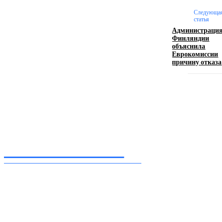
Девушка в бокале: легендарный номер бурлеска
Следующа
искусство эффектного представления
статья
Администраци
11.06.2026
Финляндии
объяснила
Еврокомиссии
причину отказа
Inform-71.ru
ПРОФЕССИОНАЛЬНЫЕ НОВОСТИ
Ежедневные актуальные новости, собранные из разных уголков земного шара
нашими корреспондентами
━ Присоединяйся