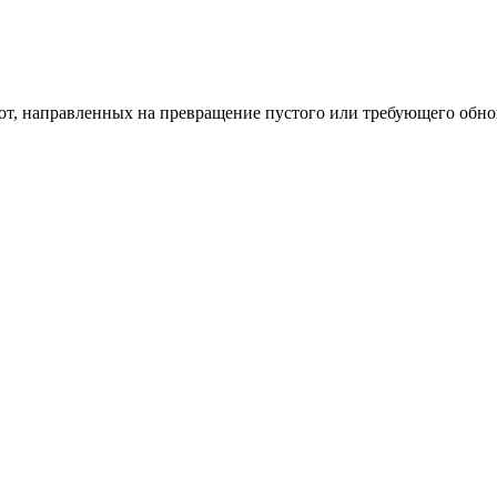
од к созданию комфортного пространства
бот, направленных на превращение пустого или требующего обн
пом: эффективный инструмент бренда
и искусство эффектного представления