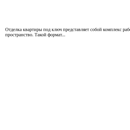
Интерьер
Отделка квартиры под ключ: современный подх
12.07.2026
Отделка квартиры под ключ представляет собой комплекс ра
пространство. Такой формат...
Производство полиэтиленовых пакетов с логоти
17.06.2026
Девушка в бокале: легендарный номер бурлеска 
11.06.2026