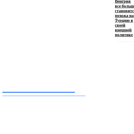
Венгрия
все больш
становит
Девушка в бокале: легендарный номер бурлеска
похожа на
искусство эффектного представления
Турцию в
своей
11.06.2026
внешней
политике
Inform-71.ru
ПРОФЕССИОНАЛЬНЫЕ НОВОСТИ
Ежедневные актуальные новости, собранные из разных уголков земного шара
нашими корреспондентами
━ Присоединяйся