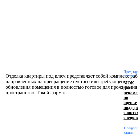
Новое на сайте
Интерьер
Отделка квартиры под ключ: современный подх
созданию комфортного пространства
12.07.2026
Предыду
Отделка квартиры под ключ представляет собой комплекс раб
статья
направленных на превращение пустого или требующего
МОК
обновления помещения в полностью готовое для проживания
дал
рекоме
пространство. Такой формат...
по
оценке
поддер
Производство полиэтиленовых пакетов с
спортс
спецоп
логотипом: эффективный инструмент бренда
Следую
17.06.2026
статья