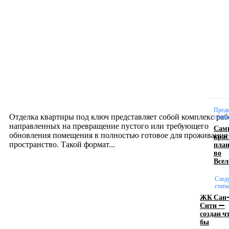
Новое на сайте
Интерьер
Отделка квартиры под ключ: современный подх
созданию комфортного пространства
12.07.2026
Пред
Отделка квартиры под ключ представляет собой комплекс раб
стать
направленных на превращение пустого или требующего
Сам
обновления помещения в полностью готовое для проживания
кра
пла
пространство. Такой формат...
во
Всел
Производство полиэтиленовых пакетов с
След
логотипом: эффективный инструмент бренда
стать
ЖК Сан
Сити —
17.06.2026
создан ч
бы