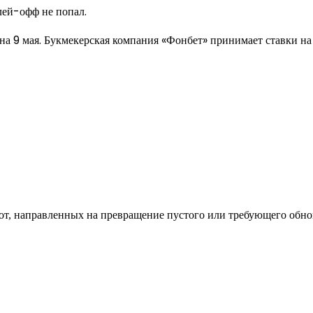
лей-офф не попал.
а 9 мая. Букмекерская компания «Фонбет» принимает ставки на 
од к созданию комфортного пространства
бот, направленных на превращение пустого или требующего обн
пом: эффективный инструмент бренда