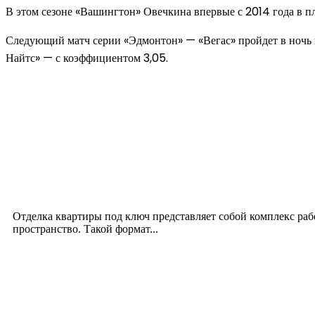
В этом сезоне «Вашингтон» Овечкина впервые с 2014 года в п
Следующий матч серии «Эдмонтон» — «Вегас» пройдет в ночь н
Найтс» — с коэффициентом 3,05.
Новое на сайте
Интерьер
Отделка квартиры под ключ: современный подх
12.07.2026
Отделка квартиры под ключ представляет собой комплекс ра
пространство. Такой формат...
Производство полиэтиленовых пакетов с логоти
17.06.2026