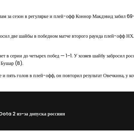
лам за сезон в регулярке и плей-офф Коннор Макдэвид забил 69
ил две шайбы в победном матче второго раунда плей-офф НХЛ с
счет в серии до четырех побед — 1–1. У хозяев шайбу забросил р
 Бушар (8).
 и пять голов в плей-офф, он повторил результат Овечкина, у 
Dota 2 из-за допуска россиян