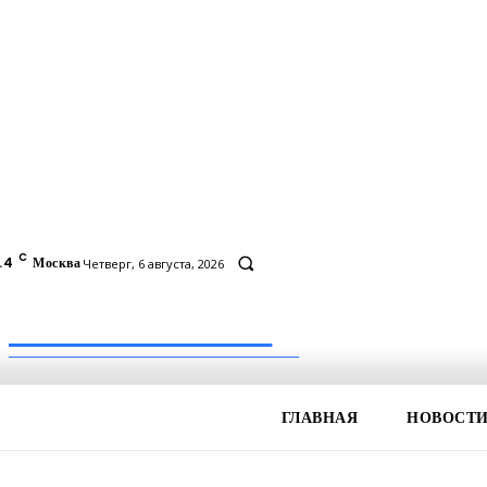
C
.4
Москва
Четверг, 6 августа, 2026
Inform-71.ru
ПРОФЕССИОНАЛЬНЫЕ НОВОСТИ
ГЛАВНАЯ
НОВОСТ