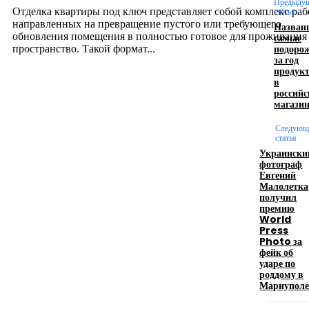
Предыду
Отделка квартиры под ключ представляет собой комплекс раб
статья
направленных на превращение пустого или требующего
Назван
обновления помещения в полностью готовое для проживания
самые
подоро
пространство. Такой формат...
за год
продук
в
Производство полиэтиленовых пакетов с
российс
магази
логотипом: эффективный инструмент бренда
Следующ
17.06.2026
статья
Украински
фотограф
Евгений
Девушка в бокале: легендарный номер бурлеска
Малолетка
искусство эффектного представления
получил
премию
11.06.2026
World
Press
Photo за
фейк об
ударе по
роддому в
Мариупол