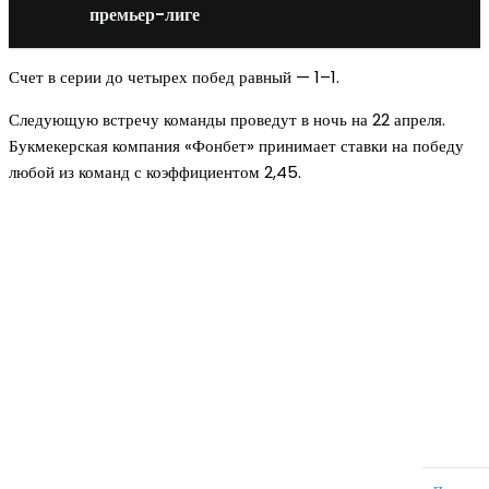
премьер-лиге
Счет в серии до четырех побед равный — 1–1.
Следующую встречу команды проведут в ночь на 22 апреля.
Букмекерская компания «Фонбет» принимает ставки на победу
любой из команд с коэффициентом 2,45.
Новое на сайте
Интерьер
Отделка квартиры под ключ: современный подх
созданию комфортного пространства
12.07.2026