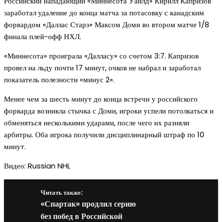
Российский нападающий «Миннесота Уайлд» Кирилл Капризов
заработал удаление до конца матча за потасовку с канадским
форвардом «Даллас Старз» Максом Доми во втором матче 1/8
финала плей-офф НХЛ.
«Миннесота» проиграла «Далласу» со счетом 3:7. Капризов
провел на льду почти 17 минут, очков не набрал и заработал
показатель полезности «минус 2».
Менее чем за шесть минут до конца встречи у российского
форварда возникла стычка с Доми, игроки успели потолкаться и
обменяться несколькими ударами, после чего их разняли
арбитры. Оба игрока получили дисциплинарный штраф по 10
минут.
Видео: Russian NHL
Читать также:
«Спартак» продлил серию
без побед в Российской