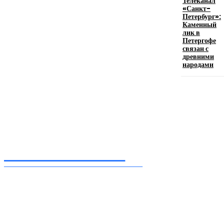
Телеканал
«Санкт-
Петербург»:
Каменный
Девушка в бокале: легендарный номер бурлеска
лик в
искусство эффектного представления
Петергофе
связан с
11.06.2026
древними
народами
Inform-71.ru
ПРОФЕССИОНАЛЬНЫЕ НОВОСТИ
Ежедневные актуальные новости, собранные из разных уголков земного шара
нашими корреспондентами