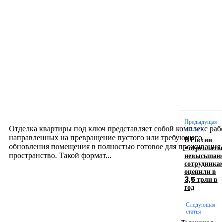
Новое на сайте
Интерьер
Отделка квартиры под ключ: современный подх
созданию комфортного пространства
12.07.2026
Предыдущая
Отделка квартиры под ключ представляет собой комплекс раб
статья
направленных на превращение пустого или требующего
В России
обновления помещения в полностью готовое для проживания
«переплат
невысыпа
пространство. Такой формат...
сотрудника
оценили в
3,5 трлн в
Производство полиэтиленовых пакетов с
год
логотипом: эффективный инструмент бренда
Следующая
статья
17.06.2026