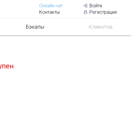
Онлайн-чат
Войти
Лучший
VDS
по
Контакты
Регистрация
Бэкапы
Клиентов:
упен