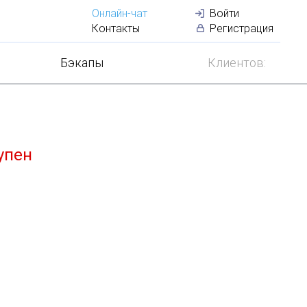
Онлайн-чат
Войти
Лучший
VDS
по
Контакты
Регистрация
Бэкапы
Клиентов:
упен