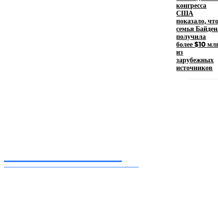
конгресса
искусство эффектного представления
США
показало, чт
11.06.2026
семья Байден
получила
более $10 мл
из
зарубежных
источников
Inform-71.ru
ПРОФЕССИОНАЛЬНЫЕ НОВОСТИ
Ежедневные актуальные новости, собранные из разных уголков земного шара
нашими корреспондентами