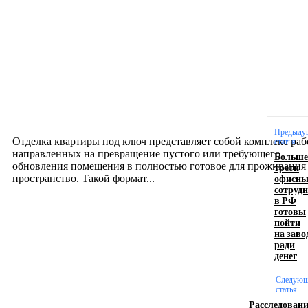
Новое на сайте
Интерьер
Отделка квартиры под ключ: современный подх
созданию комфортного пространства
12.07.2026
Предыду
Отделка квартиры под ключ представляет собой комплекс раб
статья
направленных на превращение пустого или требующего
Больше
обновления помещения в полностью готовое для проживания
трети
офисны
пространство. Такой формат...
сотруд
в РФ
готовы
Производство полиэтиленовых пакетов с
пойти
на заво
логотипом: эффективный инструмент бренда
ради
денег
17.06.2026
Следующ
статья
Расследован
Девушка в бокале: легендарный номер бурлеска