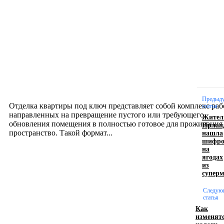
Новое на сайте
Интерьер
Отделка квартиры под ключ: современный подх
созданию комфортного пространства
12.07.2026
Предыд
Отделка квартиры под ключ представляет собой комплекс раб
статья
направленных на превращение пустого или требующего
Жител
обновления помещения в полностью готовое для проживания
Ирлан
нашла
пространство. Такой формат...
шифро
на
ягодах
Производство полиэтиленовых пакетов с
из
суперм
логотипом: эффективный инструмент бренда
Следую
17.06.2026
статья
Как
изменят