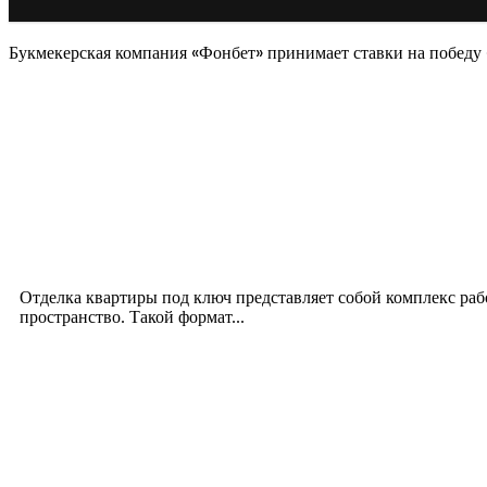
Букмекерская компания «Фонбет» принимает ставки на победу 
Новое на сайте
Интерьер
Отделка квартиры под ключ: современный подх
12.07.2026
Отделка квартиры под ключ представляет собой комплекс ра
пространство. Такой формат...
Производство полиэтиленовых пакетов с логоти
17.06.2026
Девушка в бокале: легендарный номер бурлеска 