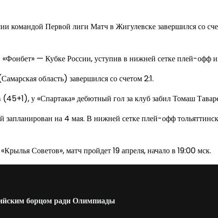
сии командой Первой лиги Матч в Жигулевске завершился со сч
 «Фонбет» — Кубке России, уступив в нижней сетке плей-офф 
Самарская область) завершился со счетом 2:1.
(45+1), у «Спартака» дебютный гол за клуб забил Томаш Тавар
й запланирован на 4 мая. В нижней сетке плей-офф тольяттинск
«Крылья Советов», матч пройдет 19 апреля, начало в 19:00 мск.
сийским борцом ради Олимпиады