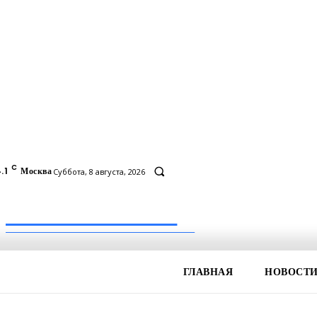
C
.1
Москва
Суббота, 8 августа, 2026
Inform-71.ru
ПРОФЕССИОНАЛЬНЫЕ НОВОСТИ
ГЛАВНАЯ
НОВОСТ