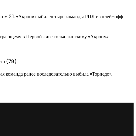
етом 2:1. «Акрон» выбил четыре команды РПЛ из плей-офф
играющему в Первой лиге тольяттинскому «Акрону».
еш (78).
ая команда ранее последовательно выбила «Торпедо»,