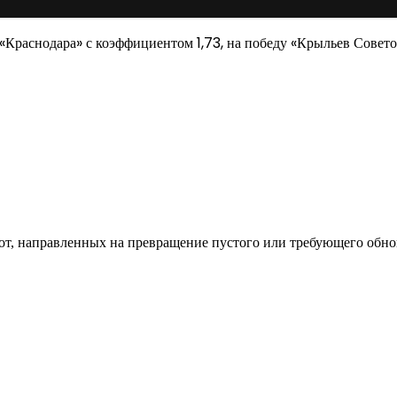
«Краснодара» с коэффициентом 1,73, на победу «Крыльев Совет
од к созданию комфортного пространства
бот, направленных на превращение пустого или требующего обн
пом: эффективный инструмент бренда
и искусство эффектного представления