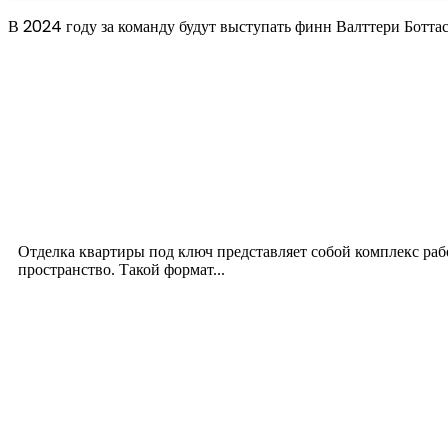
В 2024 году за команду будут выступать финн Валттери Боттас
Новое на сайте
Интерьер
Отделка квартиры под ключ: современный подх
12.07.2026
Отделка квартиры под ключ представляет собой комплекс ра
пространство. Такой формат...
Производство полиэтиленовых пакетов с логоти
17.06.2026
Девушка в бокале: легендарный номер бурлеска 