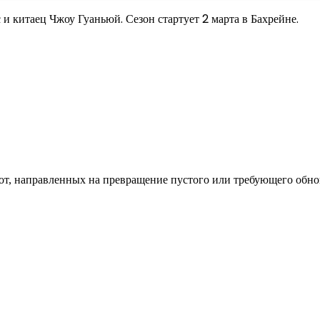
 и китаец Чжоу Гуаньюй. Сезон стартует 2 марта в Бахрейне.
од к созданию комфортного пространства
бот, направленных на превращение пустого или требующего обн
пом: эффективный инструмент бренда
и искусство эффектного представления