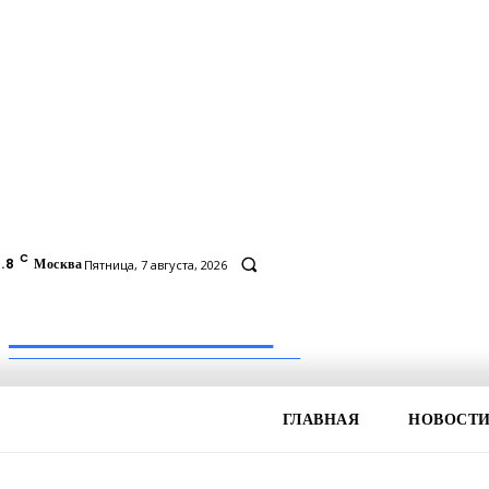
C
.8
Москва
Пятница, 7 августа, 2026
Inform-71.ru
ПРОФЕССИОНАЛЬНЫЕ НОВОСТИ
ГЛАВНАЯ
НОВОСТ