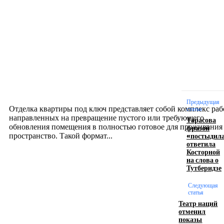
Новое на сайте
Интерьер
Отделка квартиры под ключ: современный подх
созданию комфортного пространства
12.07.2026
Предыдущая
Отделка квартиры под ключ представляет собой комплекс раб
статья
направленных на превращение пустого или требующего
Тарасова
обновления помещения в полностью готовое для проживания
фразой
«постыдила
пространство. Такой формат...
ответила
Косторной
на слова о
Производство полиэтиленовых пакетов с
Тутберидзе
логотипом: эффективный инструмент бренда
Следующая
статья
17.06.2026
Театр наций
отменил
показы