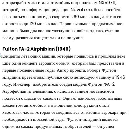
авторазработчика стал автомобиль под индексом NX59711,
который, по информации редакции Novate.ru, был способен
разгоняться на дороге до скорости в 60 миль в час, а летал со
скоростью до 120 миль в час. Первоначальное предназначение
машины было для военно-воздушных войск, однако, судя по
всему, развития концепт так и не получил.
Fulton FA-2 Airphibian (1946)
Ещё один концепт аэроавтомобиля, который был представлен в
первые послевоенные годы. Автор проекта, Роберт Фултон-
младший, презентовал публике свою летающую машину в 1946
году. Инженер-изобретатель создал модель Фултон ФА-2
Аэрофибиан из алюминия, с использованием независимой
подвески с шасси от самолета. Однако наиболее любопытным
элементом автомобиля в отношении конструкции стала
хвостовая часть, которая отсоединялась от кабины аэрокара при
необходимости шоссейной езды. Фултон-младший является
одним из самых продуктивных изобретателей — он успел