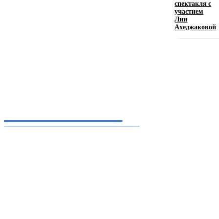
спектакля с
Девушка в бокале: легендарный номер бурлеска
участием
искусство эффектного представления
Лии
Ахеджаковой
11.06.2026
Inform-71.ru
ПРОФЕССИОНАЛЬНЫЕ НОВОСТИ
Ежедневные актуальные новости, собранные из разных уголков земного шара
нашими корреспондентами
━ Присоединяйся
Facebook
Instagram
Telegram
TikTok
Twitter
Youtube