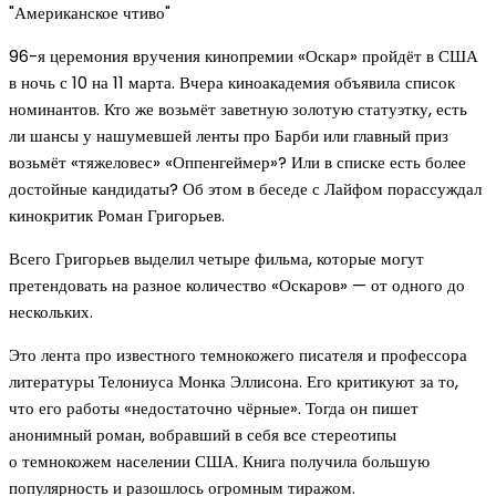
"Американское чтиво"
96-я церемония вручения кинопремии «Оскар» пройдёт в США
в ночь с 10 на 11 марта. Вчера киноакадемия объявила список
номинантов. Кто же возьмёт заветную золотую статуэтку, есть
ли шансы у нашумевшей ленты про Барби или главный приз
возьмёт «тяжеловес» «Оппенгеймер»? Или в списке есть более
достойные кандидаты? Об этом в беседе с Лайфом порассуждал
кинокритик Роман Григорьев.
Всего Григорьев выделил четыре фильма, которые могут
претендовать на разное количество «Оскаров» — от одного до
нескольких.
Это лента про известного темнокожего писателя и профессора
литературы Телониуса Монка Эллисона. Его критикуют за то,
что его работы «недостаточно чёрные». Тогда он пишет
анонимный роман, вобравший в себя все стереотипы
о темнокожем населении США. Книга получила большую
популярность и разошлось огромным тиражом.