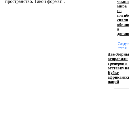
чемпи
пространство. Такой формат...
мира
по
пятиб
Производство полиэтиленовых пакетов с
сняли
обвин
логотипом: эффективный инструмент бренда
в
допин
17.06.2026
Следу
статья
Две сборны
Девушка в бокале: легендарный номер бурлеска
отправили
искусство эффектного представления
тренеров в
отставку н
11.06.2026
Кубке
африканск
наций