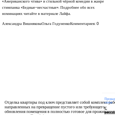
«Американского чтива» и стильной чёрной комедии в жанре
стимпанка «Бедные-несчастные». Подробнее обо всех
номинациях читайте в материале Лайфа.
Александра ВишняковаОльга ГодуненкоКомментариев: 0
Новое на сайте
Интерьер
Отделка квартиры под ключ: современный подх
созданию комфортного пространства
12.07.2026
Предыд
Отделка квартиры под ключ представляет собой комплекс раб
статья
направленных на превращение пустого или требующего
С
обновления помещения в полностью готовое для проживания
росси