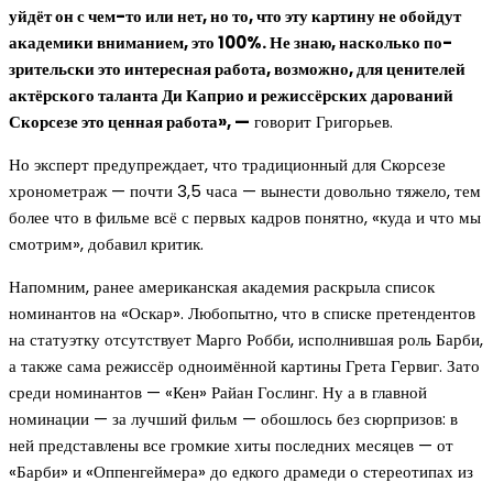
уйдёт он с чем-то или нет, но то, что эту картину не обойдут
академики вниманием, это 100%. Не знаю, насколько по-
зрительски это интересная работа, возможно, для ценителей
актёрского таланта Ди Каприо и режиссёрских дарований
Скорсезе это ценная работа», —
говорит Григорьев.
Но эксперт предупреждает, что традиционный для Скорсезе
хронометраж — почти 3,5 часа — вынести довольно тяжело, тем
более что в фильме всё с первых кадров понятно, «куда и что мы
смотрим», добавил критик.
Напомним, ранее американская академия раскрыла список
номинантов на «Оскар». Любопытно, что в списке претендентов
на статуэтку отсутствует Марго Робби, исполнившая роль Барби,
а также сама режиссёр одноимённой картины Грета Гервиг. Зато
среди номинантов — «Кен» Райан Гослинг. Ну а в главной
номинации — за лучший фильм — обошлось без сюрпризов: в
ней представлены все громкие хиты последних месяцев — от
«Барби» и «Оппенгеймера» до едкого драмеди о стереотипах из