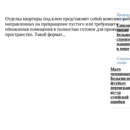
созданию комфортного пространства
12.07.2026
Предыд
Отделка квартиры под ключ представляет собой комплекс раб
статья
направленных на превращение пустого или требующего
Списо
обновления помещения в полностью готовое для проживания
самых
больш
пространство. Такой формат...
строит
машин
в мире
Производство полиэтиленовых пакетов с
логотипом: эффективный инструмент бренда
Следую
статья
Матч
17.06.2026
чемпиона
Бельгии п
футболу
переигра
Девушка в бокале: легендарный номер бурлеска
из-за
искусство эффектного представления
судейской
ошибки
11.06.2026