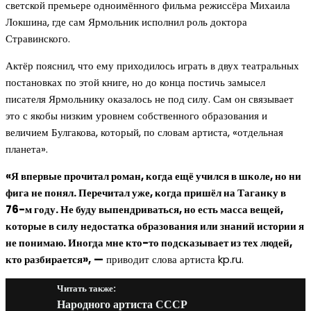
светской премьере одноимённого фильма режиссёра Михаила
Локшина, где сам Ярмольник исполнил роль доктора
Стравинского.
Актёр пояснил, что ему приходилось играть в двух театральных
постановках по этой книге, но до конца постичь замысел
писателя Ярмольнику оказалось не под силу. Сам он связывает
это с якобы низким уровнем собственного образования и
величием Булгакова, который, по словам артиста, «отдельная
планета».
«Я впервые прочитал роман, когда ещё учился в школе, но ни
фига не понял. Перечитал уже, когда пришёл на Таганку в
76-м году. Не буду выпендриваться, но есть масса вещей,
которые в силу недостатка образования или знаний истории я
не понимаю. Иногда мне кто-то подсказывает из тех людей,
кто разбирается»,
—
приводит слова артиста kp.ru.
Читать также:
Народного артиста СССР