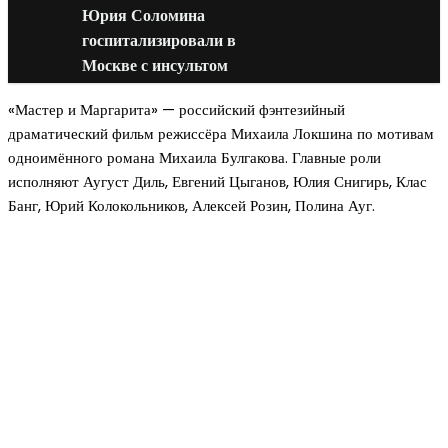
Юрия Соломина
госпитализировали в
Москве с инсультом
«Мастер и Маргарита» — российский фэнтезийный
драматический фильм режиссёра Михаила Локшина по мотивам
одноимённого романа Михаила Булгакова. Главные роли
исполняют Аугуст Диль, Евгений Цыганов, Юлия Снигирь, Клас
Банг, Юрий Колокольников, Алексей Розин, Полина Ауг.
Новое на сайте
Интерьер
Отделка квартиры под ключ: современный подх