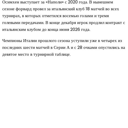
Осимхен выступает за «Наполи» с 2020 года. В нынешнем
сезоне форвард провел за итальянский клуб 18 матчей во всех
турнирах, в которых отметился восемью голами и тремя
голевыми передачами. В конце декабря игрок продлил контракт с
итальянским клубом до конца июня 2026 года.
Чемпионы Италии прошлого сезона уступили уже в четырех из
последних шести матчей в Серии А и с 28 очками опустились на
девятое место в турнирной таблице.
Новое на сайте
Интерьер
Отделка квартиры под ключ: современный подх
созданию комфортного пространства