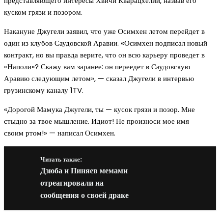
представляющего интересы Хвичи Кварацхелии, назвав его
куском грязи и позором.
Накануне Джугели заявил, что уже Осимхен летом перейдет в
один из клубов Саудовской Аравии. «Осимхен подписал новый
контракт, но вы правда верите, что он всю карьеру проведет в
«Наполи»? Скажу вам заранее: он переедет в Саудовскую
Аравию следующим летом», — сказал Джугели в интервью
грузинскому каналу 1TV.
«Дорогой Мамука Джугели, ты — кусок грязи и позор. Мне
стыдно за твое мышление. Идиот! Не произноси мое имя
своим ртом!» — написал Осимхен.
Читать также:
Дзюба и Пиняев мемами
отреагировали на
сообщения о своей драке