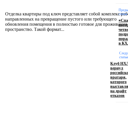
12.07.2026
Преды
Отделка квартиры под ключ представляет собой комплекс раб
статья
направленных на превращение пустого или требующего
«Спа
обновления помещения в полностью готовое для проживания
поте
четв
пространство. Такой формат...
подр
пора
в КХ
Производство полиэтиленовых пакетов с
логотипом: эффективный инструмент бренда
След
статья
Клуб НХ
17.06.2026
вернул
российск
вратаря,
которого
Девушка в бокале: легендарный номер бурлеска
выставл
искусство эффектного представления
на драфт
отказов
11.06.2026