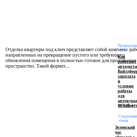
Новое на сайте
Интерьер
Отделка квартиры под ключ: современный подх
созданию комфортного пространства
12.07.2026
Предыдуща
Отделка квартиры под ключ представляет собой комплекс раб
статья
направленных на превращение пустого или требующего
Как
обновления помещения в полностью готовое для проживания
работают
автодост
пространство. Такой формат...
Вайлдбер
зарплата
и
Производство полиэтиленовых пакетов с
условия
работы
логотипом: эффективный инструмент бренда
для
автокурь
17.06.2026
Wildber
Следующая
статья
Девушка в бокале: легендарный номер бурлеска
Зеленский
искусство эффектного представления
час
общался с