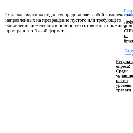
12.07.2026
Пред
Отделка квартиры под ключ представляет собой комплекс раб
стать
направленных на превращение пустого или требующего
Деф
обновления помещения в полностью готовое для проживания
в
СШ
пространство. Такой формат...
не
буде
Производство полиэтиленовых пакетов с
След
логотипом: эффективный инструмент бренда
стать
Результ
опроса:
17.06.2026
Среди
украинц
растет
уровень
Девушка в бокале: легендарный номер бурлеска
тревоги
искусство эффектного представления
11.06.2026