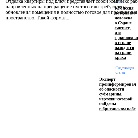
Отделка квартиры под ключ представляет собой комплекс раб
статья
направленных на превращение пустого или требующего
Комиссия
обновления помещения в полностью готовое для проживания
по правам
человека
пространство. Такой формат...
в Судане
считает,
что
Производство полиэтиленовых пакетов с
здравоохра
в стране
логотипом: эффективный инструмент бренда
находится
на грани
17.06.2026
краха
Следующая
статья
Девушка в бокале: легендарный номер бурлеска
Эксперт
искусство эффектного представления
проинформировал
об опасности
11.06.2026
субмарины,
чертежи которой
найдены
в британском пабе