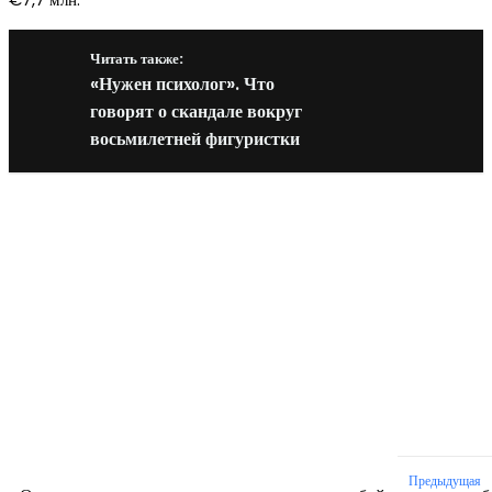
Читать также:
«Нужен психолог». Что
говорят о скандале вокруг
восьмилетней фигуристки
Новое на сайте
Интерьер
Отделка квартиры под ключ: современный подх
созданию комфортного пространства
12.07.2026
Предыдущая