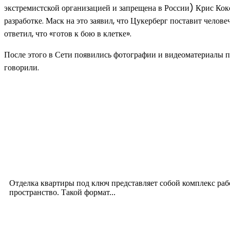
экстремистской организацией и запрещена в России) Крис Ко
разработке. Маск на это заявил, что Цукерберг поставит чело
ответил, что «готов к бою в клетке».
После этого в Сети появились фотографии и видеоматериалы по
говорили.
Новое на сайте
Интерьер
Отделка квартиры под ключ: современный подх
12.07.2026
Отделка квартиры под ключ представляет собой комплекс ра
пространство. Такой формат...
Производство полиэтиленовых пакетов с логоти