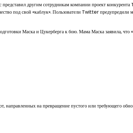
кс представил другим сотрудникам компании проект конкурента
вечество под свой «каблук». Пользователи Twitter предупредили
дготовки Маска и Цукерберга к бою. Мама Маска заявила, что «
од к созданию комфортного пространства
бот, направленных на превращение пустого или требующего обн
пом: эффективный инструмент бренда