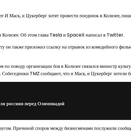
е И Маск, и Цукерберг хотят провести поединок в Колизее, пише
 Колизее. Об этом глава Tesla и SpaceX написал в Twitter.
посту он также приложил ссылку на отрывок из комедийного фил
м по поводу организации боя в Колизее связался министр культ
 Собеседники TMZ сообщают, что и Маск, и Цукерберг хотели бы,
для россиян перед Олимпиадой
 другом. Причиной споров между бизнесменами послужили сообщ