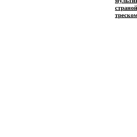
мульти
страной
треско