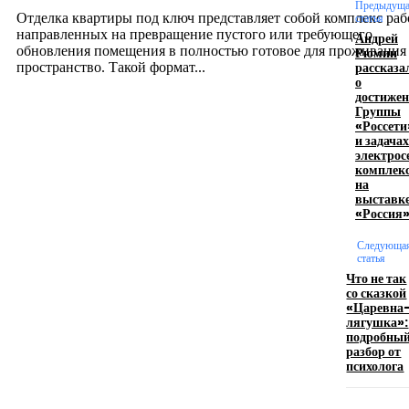
12.07.2026
Предыдущ
Отделка квартиры под ключ представляет собой комплекс раб
статья
направленных на превращение пустого или требующего
Андрей
обновления помещения в полностью готовое для проживания
Рюмин
рассказа
пространство. Такой формат...
о
достиже
Группы
Производство полиэтиленовых пакетов с
«Россети
и задачах
логотипом: эффективный инструмент бренда
электрос
комплек
17.06.2026
на
выставк
«Россия
Девушка в бокале: легендарный номер бурлеска
Следующа
искусство эффектного представления
статья
Что не так
11.06.2026
со сказкой
«Царевна
лягушка»:
подробны
разбор от
психолога