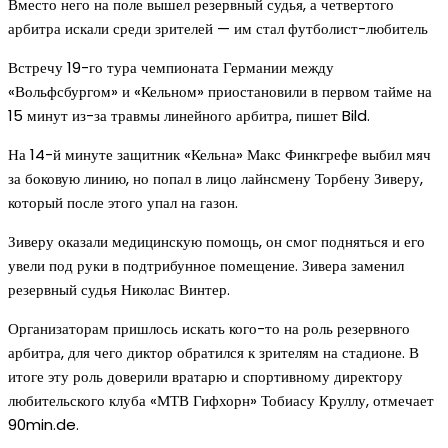
Вместо него на поле вышел резервный судья, а четвертого
арбитра искали среди зрителей — им стал футболист-любитель
Встречу 19-го тура чемпионата Германии между
«Вольфсбургом» и «Кельном» приостановили в первом тайме на
15 минут из-за травмы линейного арбитра, пишет Bild.
На 14-й минуте защитник «Кельна» Макс Финкгрефе выбил мяч
за боковую линию, но попал в лицо лайнсмену Торбену Зиверу,
который после этого упал на газон.
Зиверу оказали медицинскую помощь, он смог подняться и его
увели под руки в подтрибунное помещение. Зивера заменил
резервный судья Николас Винтер.
Организаторам пришлось искать кого-то на роль резервного
арбитра, для чего диктор обратился к зрителям на стадионе. В
итоге эту роль доверили вратарю и спортивному директору
любительского клуба «МТВ Гифхорн» Тобиасу Круллу, отмечает
90min.de.