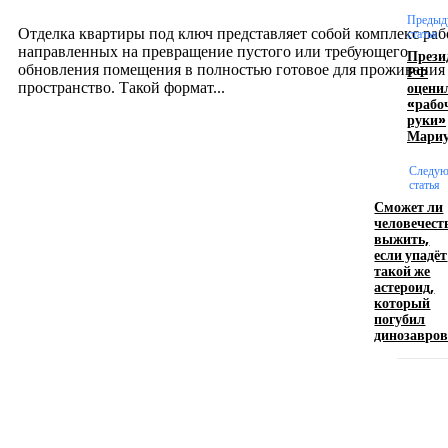
12.07.2026
Предыд
Отделка квартиры под ключ представляет собой комплекс раб
статья
направленных на превращение пустого или требующего
Прези
обновления помещения в полностью готовое для проживания
РФ
оцени
пространство. Такой формат...
«рабо
руки»
Мари
Производство полиэтиленовых пакетов с
логотипом: эффективный инструмент бренда
Следу
статья
Сможет ли
17.06.2026
человечест
выжить,
если упадёт
такой же
Девушка в бокале: легендарный номер бурлеска
астероид,
искусство эффектного представления
который
погубил
11.06.2026
динозавро