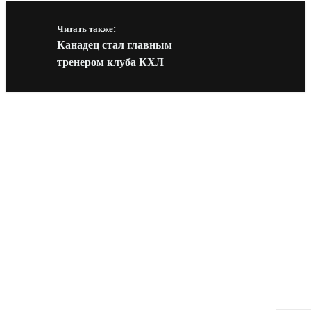
Читать также:
Канадец стал главным
тренером клуба КХЛ
Новое на сайте
Интерьер
Отделка квартиры под ключ: современный подх
созданию комфортного пространства