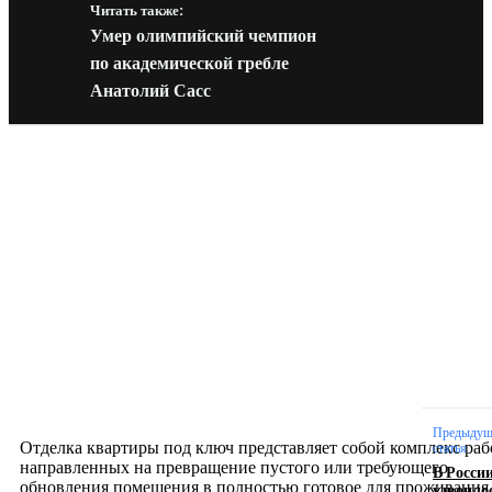
Читать также:
Умер олимпийский чемпион
по академической гребле
Анатолий Сасс
Новое на сайте
Интерьер
Отделка квартиры под ключ: современный подх
созданию комфортного пространства
12.07.2026
Предыдущ
Отделка квартиры под ключ представляет собой комплекс раб
статья
направленных на превращение пустого или требующего
В Росси
обновления помещения в полностью готовое для проживания
удвоило