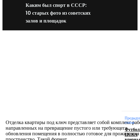
Каким был спорт в СССР:
10 старых фото из советских
залов и площадок
Новое на сайте
Интерьер
Отделка квартиры под ключ: современный подх
созданию комфортного пространства
12.07.2026
Предыду
Отделка квартиры под ключ представляет собой комплекс раб
статья
направленных на превращение пустого или требующего
Футбол
обновления помещения в полностью готовое для проживания
ЦСКА
впервы
пространство. Такой формат...