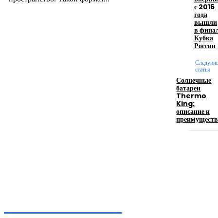
с 2016
года
вышли
Производство полиэтиленовых пакетов с
в фина
Кубка
логотипом: эффективный инструмент бренда
России
17.06.2026
Следующ
статья
Солнечные
батареи
Девушка в бокале: легендарный номер бурлеска
Thermo
искусство эффектного представления
King:
описание и
11.06.2026
преимуществ
Inform-71.ru
ПРОФЕССИОНАЛЬНЫЕ НОВОСТИ