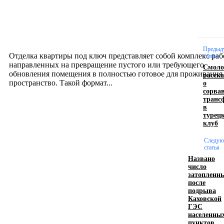
Отделка квартиры под ключ: современный подх
созданию комфортного пространства
12.07.2026
Предыд
Отделка квартиры под ключ представляет собой комплекс раб
статья
направленных на превращение пустого или требующего
Смоло
обновления помещения в полностью готовое для проживания
расска
о
пространство. Такой формат...
сорва
транс
в
Производство полиэтиленовых пакетов с
турец
клуб
логотипом: эффективный инструмент бренда
Следу
17.06.2026
статья
Названо
число
затопленн
Девушка в бокале: легендарный номер бурлеска
после
искусство эффектного представления
подрыва
Каховской
11.06.2026
ГЭС
населенны
пунктов