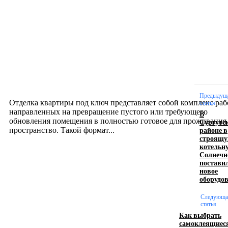
Новое на сайте
Интерьер
Отделка квартиры под ключ: современный подх
созданию комфортного пространства
12.07.2026
Предыдущ
Отделка квартиры под ключ представляет собой комплекс раб
статья
направленных на превращение пустого или требующего
В
обновления помещения в полностью готовое для проживания
Сургутс
районе в
пространство. Такой формат...
строящу
котельн
Солнечн
Производство полиэтиленовых пакетов с
постави
новое
логотипом: эффективный инструмент бренда
оборудо
17.06.2026
Следующа
статья
Как выбрать
самоклеящиес
Девушка в бокале: легендарный номер бурлеска