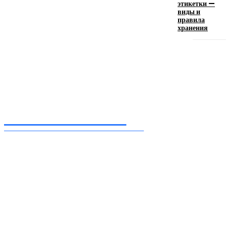
этикетки —
искусство эффектного представления
виды и
правила
11.06.2026
хранения
Inform-71.ru
ПРОФЕССИОНАЛЬНЫЕ НОВОСТИ
Ежедневные актуальные новости, собранные из разных уголков земного шара
нашими корреспондентами
━ Присоединяйся
Facebook
Instagram
Telegram