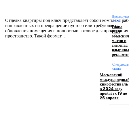
созданию комфортного пространства
12.07.2026
Предыдуща
Отделка квартиры под ключ представляет собой комплекс раб
статья
направленных на превращение пустого или требующего
Глава
обновления помещения в полностью готовое для проживания
РПЛ
объяснил
пространство. Такой формат...
матчи в
снегопад
«дыряв
Производство полиэтиленовых пакетов с
регламен
логотипом: эффективный инструмент бренда
Следующа
статья
17.06.2026
Московский
международны
кинофестиваль
в 2024 году
Девушка в бокале: легендарный номер бурлеска
пройдёт с 19 по
искусство эффектного представления
26 апреля
11.06.2026