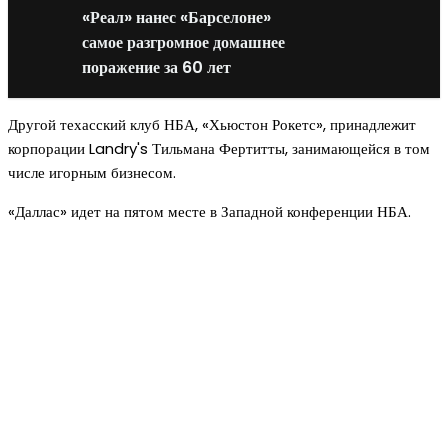
«Реал» нанес «Барселоне»
самое разгромное домашнее
поражение за 60 лет
Другой техасский клуб НБА, «Хьюстон Рокетс», принадлежит
корпорации Landry's Тильмана Фертитты, занимающейся в том
числе игорным бизнесом.
«Даллас» идет на пятом месте в Западной конференции НБА.
Новое на сайте
Интерьер
Отделка квартиры под ключ: современный подх