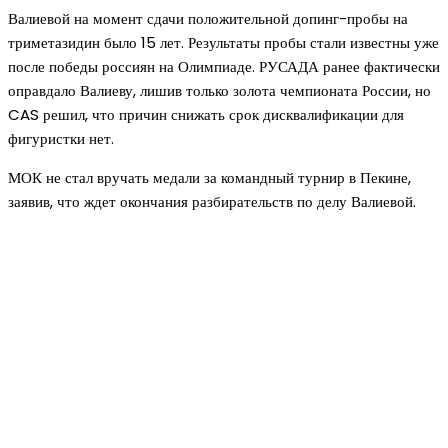
Валиевой на момент сдачи положительной допинг-пробы на
триметазидин было 15 лет. Результаты пробы стали известны уже
после победы россиян на Олимпиаде. РУСАДА ранее фактически
оправдало Валиеву, лишив только золота чемпионата России, но
CAS решил, что причин снижать срок дисквалификации для
фигуристки нет.
МОК не стал вручать медали за командный турнир в Пекине,
заявив, что ждет окончания разбирательств по делу Валиевой.
Новое на сайте
Интерьер
Отделка квартиры под ключ: современный подх