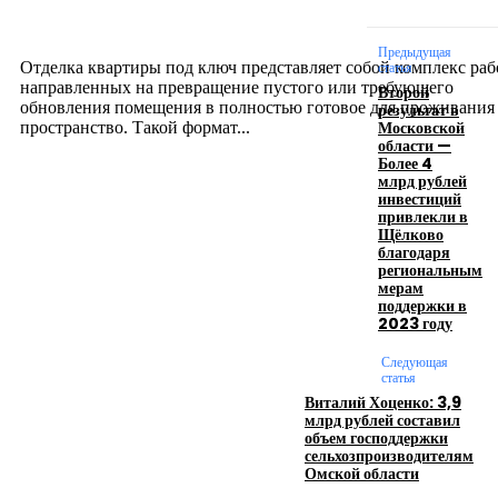
созданию комфортного пространства
12.07.2026
Предыдущая
Отделка квартиры под ключ представляет собой комплекс раб
статья
направленных на превращение пустого или требующего
Второй
обновления помещения в полностью готовое для проживания
результат в
Московской
пространство. Такой формат...
области —
Более 4
млрд рублей
Производство полиэтиленовых пакетов с
инвестиций
привлекли в
логотипом: эффективный инструмент бренда
Щёлково
благодаря
17.06.2026
региональным
мерам
поддержки в
2023 году
Девушка в бокале: легендарный номер бурлеска
искусство эффектного представления
Следующая
статья
11.06.2026
Виталий Хоценко: 3,9
млрд рублей составил
объем господдержки
сельхозпроизводителям
Омской области