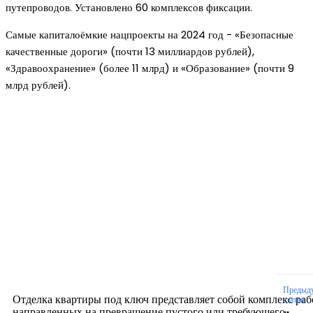
путепроводов. Установлено 60 комплексов фиксации.
Самые капиталоёмкие нацпроекты на 2024 год − «Безопасные
качественные дороги» (почти 13 миллиардов рублей),
«Здравоохранение» (более 11 млрд) и «Образование» (почти 9
млрд рублей).
Новое на сайте
Интерьер
Отделка квартиры под ключ: современный подх
созданию комфортного пространства
12.07.2026
Предыд
Отделка квартиры под ключ представляет собой комплекс раб
статья
направленных на превращение пустого или требующего