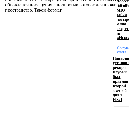
Дагес
обновления помещения в полностью готовое для проживания
воспи
МЮ
пространство. Такой формат...
забил
четыр
мяча
Производство полиэтиленовых пакетов с
сверс
из
логотипом: эффективный инструмент бренда
«Ньюк
17.06.2026
Следую
статья
Панари
установ
Девушка в бокале: легендарный номер бурлеска
рекорд
искусство эффектного представления
клуба и
был
11.06.2026
признан
второй
звездой
дня в
НХЛ