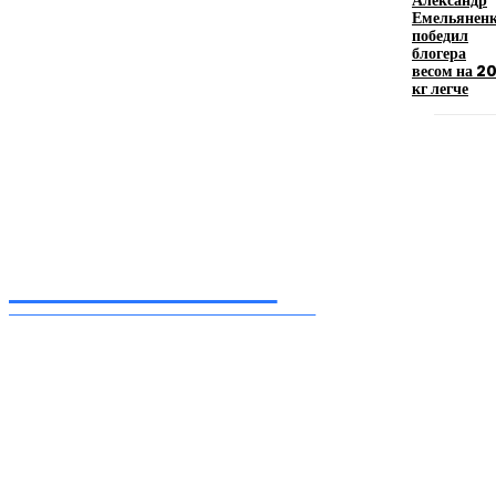
Александр
искусство эффектного представления
Емельянен
победил
11.06.2026
блогера
весом на 2
кг легче
Inform-71.ru
ПРОФЕССИОНАЛЬНЫЕ НОВОСТИ
Ежедневные актуальные новости, собранные из разных уголков земного шара
нашими корреспондентами
━ Присоединяйся
Facebook
Instagram
Telegram