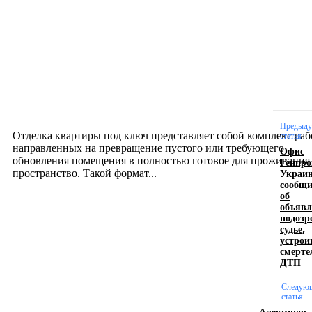
Новое на сайте
Интерьер
Отделка квартиры под ключ: современный подх
созданию комфортного пространства
12.07.2026
Предыд
Отделка квартиры под ключ представляет собой комплекс раб
статья
направленных на превращение пустого или требующего
Офис
обновления помещения в полностью готовое для проживания
Генпро
Украи
пространство. Такой формат...
сообщ
об
объявл
Производство полиэтиленовых пакетов с
подозр
судье,
логотипом: эффективный инструмент бренда
устро
смерте
17.06.2026
ДТП
Следую
статья
Девушка в бокале: легендарный номер бурлеска