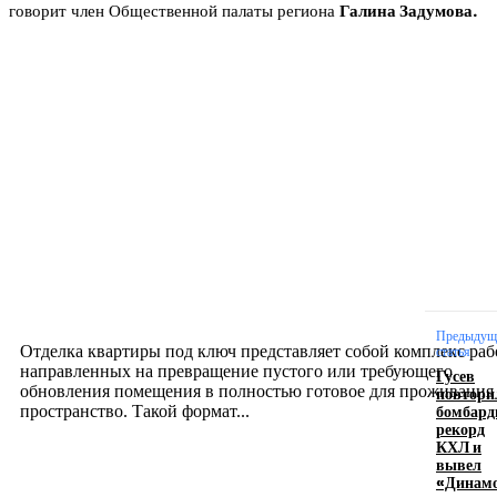
говорит член Общественной палаты региона
Галина Задумова.
Новое на сайте
Интерьер
Отделка квартиры под ключ: современный подх
созданию комфортного пространства
12.07.2026
Предыдущ
Отделка квартиры под ключ представляет собой комплекс раб
статья
направленных на превращение пустого или требующего
Гусев
обновления помещения в полностью готовое для проживания
повтори
бомбард
пространство. Такой формат...
рекорд
КХЛ и
вывел
Производство полиэтиленовых пакетов с
«Динам