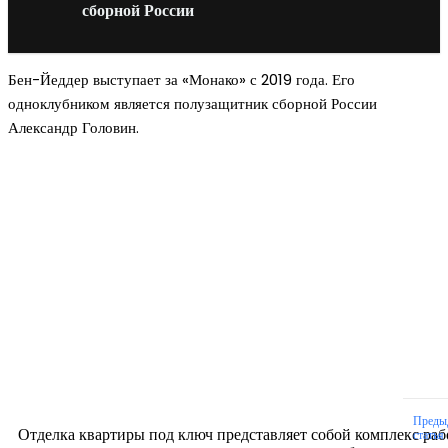
сборной России
Бен-Йеддер выступает за «Монако» с 2019 года. Его
одноклубником является полузащитник сборной России
Александр Головин.
Новое на сайте
Интерьер
Отделка квартиры под ключ: современный подх
созданию комфортного пространства
12.07.2026
Преды
Отделка квартиры под ключ представляет собой комплекс раб
статья