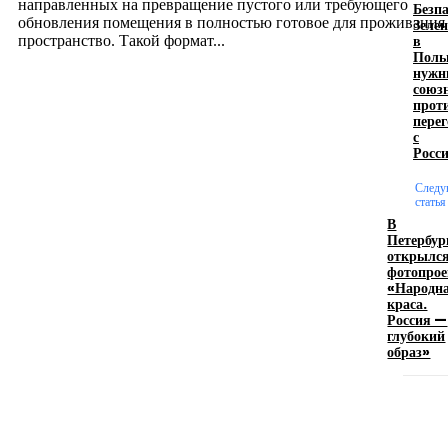
направленных на превращение пустого или требующего
Безпа
обновления помещения в полностью готовое для проживания
Зеле
в
пространство. Такой формат...
Поль
нуж
союз
Производство полиэтиленовых пакетов с
прот
пере
логотипом: эффективный инструмент бренда
с
Росс
17.06.2026
След
статья
В
Девушка в бокале: легендарный номер бурлеска
Петербур
искусство эффектного представления
открылс
фотопрое
11.06.2026
«Народн
краса.
Россия —
глубокий
образ»