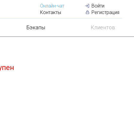
Онлайн-чат
Войти
Лучший
VDS
по
Контакты
Регистрация
Бэкапы
Клиентов:
упен