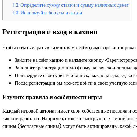
1.2.
Определите сумму ставки и сумму наличных денег
1.3.
Используйте бонусы и акции
Регистрация и вход в казино
Чтобы начать играть в казино, вам необходимо зарегистрироват
Зайдите на сайт казино и нажмите кнопку «Зарегистриров
Заполните регистрационную форму, введя свои личные д
Подтвердите свою учетную запись, нажав на ссылку, кот
После регистрации вы можете войти в свою учетную запис
Изучите правила и особенности игры
Каждый игровой автомат имеет свои собственные правила и осо
как они работают. Например, сколько выигрышных линий досту
спины (бесплатные спины) могут быть активированы, какой д