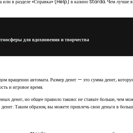
 или в разделе «Справка» (Help) в казино Starda. Чем лучше в
атмосферы для вдохновения и творчества
ом вращении автомата. Размер денег — это сумма денег, которую
сть и игровое время.
ых денег, но общее правило таково: не ставьте больше, чем мож
 денег. Таким образом, вы можете привлечь свои деньги в боль