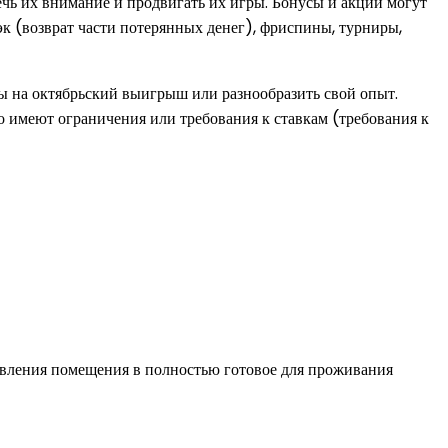
чь их внимание и продвигать их игры. Бонусы и акции могут
эк (возврат части потерянных денег), фриспины, турниры,
ы на октябрьский выигрыш или разнообразить свой опыт.
о имеют ограничения или требования к ставкам (требования к
овления помещения в полностью готовое для проживания