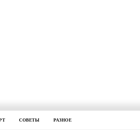
РТ
СОВЕТЫ
РАЗНОЕ