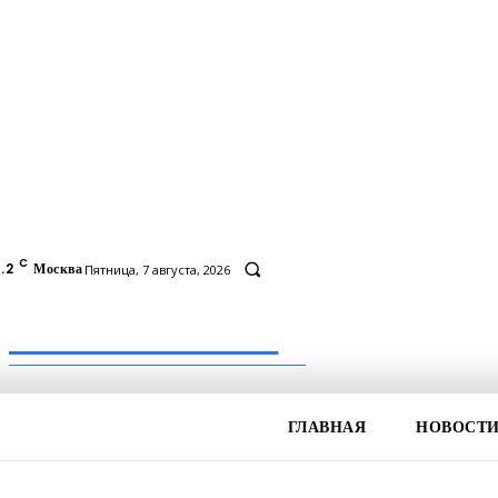
C
.2
Москва
Пятница, 7 августа, 2026
Inform-71.ru
ПРОФЕССИОНАЛЬНЫЕ НОВОСТИ
ГЛАВНАЯ
НОВОСТ