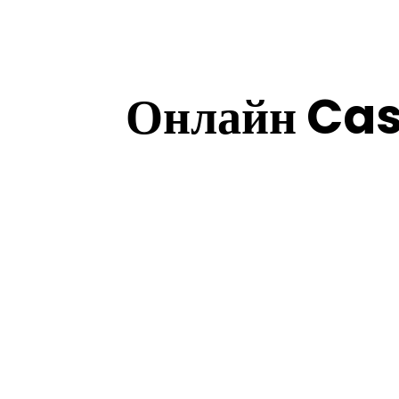
Онлайн Casi