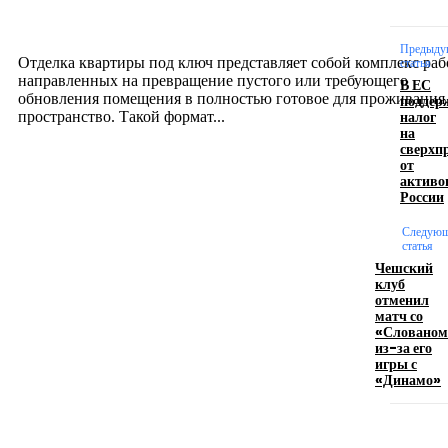
созданию комфортного пространства
12.07.2026
Предыду
Отделка квартиры под ключ представляет собой комплекс раб
статья
направленных на превращение пустого или требующего
В ЕС
обновления помещения в полностью готовое для проживания
поддер
налог
пространство. Такой формат...
на
сверхп
от
Производство полиэтиленовых пакетов с
активо
России
логотипом: эффективный инструмент бренда
Следую
17.06.2026
статья
Чешский
клуб
отменил
Девушка в бокале: легендарный номер бурлеска
матч со
искусство эффектного представления
«Слованом
из-за его
11.06.2026
игры с
«Динамо»