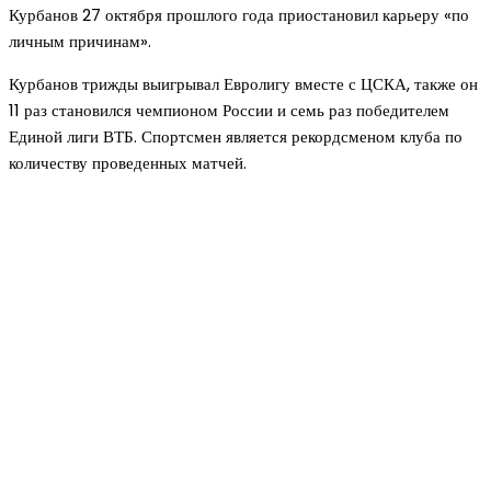
Курбанов 27 октября прошлого года приостановил карьеру «по
личным причинам».
Курбанов трижды выигрывал Евролигу вместе с ЦСКА, также он
11 раз становился чемпионом России и семь раз победителем
Единой лиги ВТБ. Спортсмен является рекордсменом клуба по
количеству проведенных матчей.
Новое на сайте
Интерьер
Отделка квартиры под ключ: современный подх