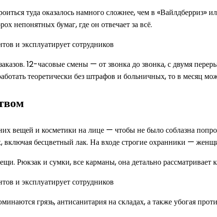
строиться туда оказалось намного сложнее, чем в «Вайлдберриз» 
х непонятных бумаг, где он отвечает за всё.
азов. 12-часовые смены — от звонка до звонка, с двумя переры
 работать теоретически без штрафов и больничных, то в месяц мо
ством
их вещей и косметики на лице — чтобы не было соблазна попроб
гах, включая бесцветный лак. На входе строгие охранники — жен
ещи. Рюкзак и сумки, все карманы, она детально рассматривает 
инаются грязь, антисанитария на складах, а также убогая против