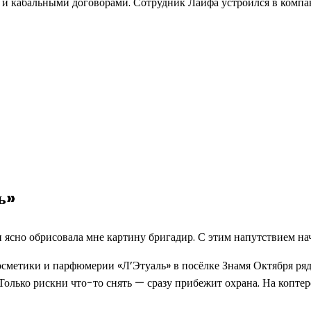
 и кабальными договорами. Сотрудник Лайфа устроился в компани
ь»
и ясно обрисовала мне картину бригадир. С этим напутствием на
осметики и парфюмерии «Л’Этуаль» в посёлке Знамя Октября ря
Только рискни что-то снять — сразу прибежит охрана. На коптер