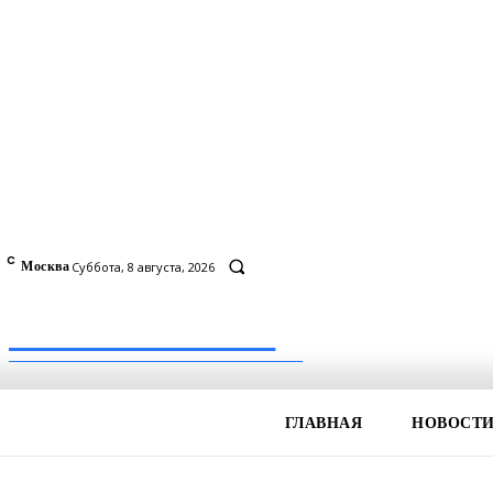
C
7
Москва
Суббота, 8 августа, 2026
Inform-71.ru
ПРОФЕССИОНАЛЬНЫЕ НОВОСТИ
ГЛАВНАЯ
НОВОСТ