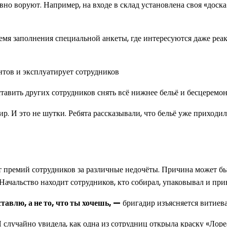
авно воруют. Например, на входе в склад установлена своя «дос
ремя заполнения специальной анкеты, где интересуются даже ре
ставить других сотрудников снять всё нижнее бельё и бесцеремо
р. И это не шутки. Ребята рассказывали, что бельё уже приходил
т премий сотрудников за различные недочёты. Причина может бы
 Начальство находит сотрудников, кто собирал, упаковывал и при
ставлю, а не то, что ты хочешь, —
бригадир изъясняется витиеват
случайно увидела, как одна из сотрудниц открыла краску «Лореа