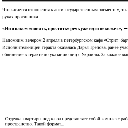
Что касается отношения к антигосударственным элементам, то,
руках противника.
«Ни о каком «понять, простить» речь уже идти не может»,
—
Напомним, вечером 2 апреля в петербургском кафе «Стрит-бар»
Исполнительницей теракта оказалась Дарья Трепова, ранее уча
обвинение в теракте по указанию лиц с Украины. За каждое вы
Новое на сайте
Интерьер
Отделка квартиры под ключ: современный подх
12.07.2026
Отделка квартиры под ключ представляет собой комплекс ра
пространство. Такой формат...