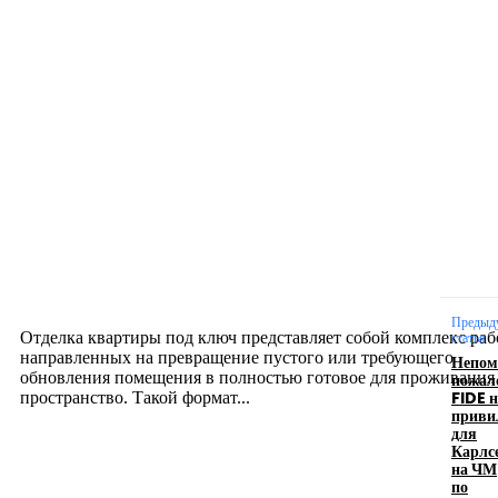
Новое на сайте
Интерьер
Отделка квартиры под ключ: современный подх
созданию комфортного пространства
12.07.2026
Предыд
Отделка квартиры под ключ представляет собой комплекс раб
статья
направленных на превращение пустого или требующего
Непо
обновления помещения в полностью готовое для проживания
пожал
FIDE н
пространство. Такой формат...
приви
для
Карлс
Производство полиэтиленовых пакетов с
на ЧМ
по
логотипом: эффективный инструмент бренда