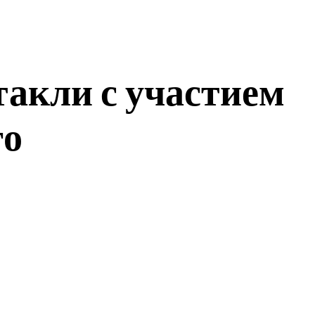
такли с участием
го