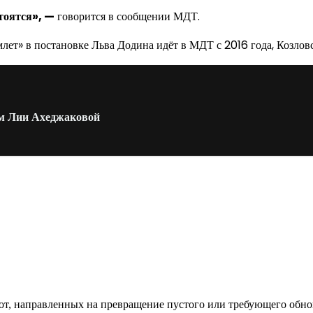
тоятся», —
говорится в сообщении МДТ.
лет» в постановке Льва Додина идёт в МДТ с 2016 года, Козловс
ем Лии Ахеджаковой
од к созданию комфортного пространства
бот, направленных на превращение пустого или требующего обн