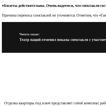
«Билеты действительны. Очень надеемся, что спектакли сос
Причина переноса спектаклей не уточняется. Отметим, что «Гам
Читать также:
Театр наций отменил показы спектакля с участи
Новое на сайте
Интерьер
Отделка квартиры под ключ: современный подх
12.07.2026
Отделка квартиры под ключ представляет собой комплекс ра