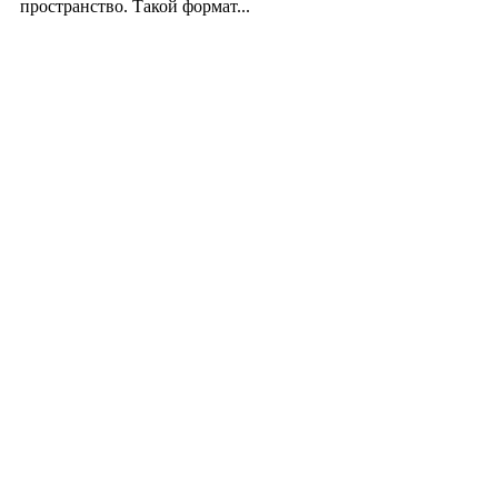
пространство. Такой формат...
Производство полиэтиленовых пакетов с логоти
17.06.2026
Девушка в бокале: легендарный номер бурлеска 
11.06.2026