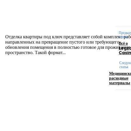
Интерьер
Отделка квартиры под ключ: современный подх
созданию комфортного пространства
12.07.2026
Предыд
Отделка квартиры под ключ представляет собой комплекс раб
статья
направленных на превращение пустого или требующего
Всё о
обновления помещения в полностью готовое для проживания
Legz
Casi
пространство. Такой формат...
Следу
статья
Производство полиэтиленовых пакетов с
Медицинск
логотипом: эффективный инструмент бренда
расходные
материалы
17.06.2026
Девушка в бокале: легендарный номер бурлеска
искусство эффектного представления
11.06.2026