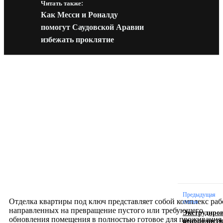
Читать также:
Как Месси и Роналду
помогут Саудовской Аравии
избежать проклятие
Новое на сайте
Интерьер
Отделка квартиры под ключ: современный подх
созданию комфортного пространства
12.07.2026
Предыдущая
Отделка квартиры под ключ представляет собой комплекс раб
статья
направленных на превращение пустого или требующего
Экструдиро
обновления помещения в полностью готовое для проживания
пенополисти