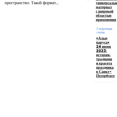
универсаль
пространство. Такой формат...
материал
с широкой
областью
Производство полиэтиленовых пакетов с
применения
логотипом: эффективный инструмент бренда
Следующая
статья
17.06.2026
«Алые
паруса»
24 июня
2023:
Девушка в бокале: легендарный номер бурлеска
история,
искусство эффектного представления
традиции
и красота
11.06.2026
праздника
в Санкт-
Петербурге