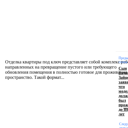
Новое на сайте
Интерьер
Отделка квартиры под ключ: современный подх
созданию комфортного пространства
12.07.2026
Преды
Отделка квартиры под ключ представляет собой комплекс раб
статья
направленных на превращение пустого или требующего
Сын
обновления помещения в полностью готовое для проживания
Вяче
Зайц
пространство. Такой формат...
заяв
что
моде
Производство полиэтиленовых пакетов с
долж
был
логотипом: эффективный инструмент бренда
прож
до 111
17.06.2026
лет
След
статья