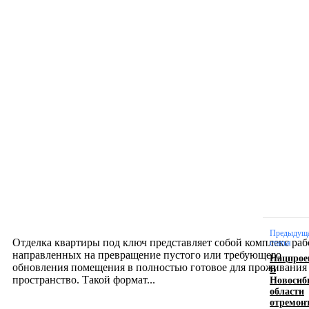
Новое на сайте
Интерьер
Отделка квартиры под ключ: современный подх
созданию комфортного пространства
12.07.2026
Предыдущ
Отделка квартиры под ключ представляет собой комплекс раб
статья
направленных на превращение пустого или требующего
Нацпрое
обновления помещения в полностью готовое для проживания
В
Новосиб
пространство. Такой формат...
области
отремон