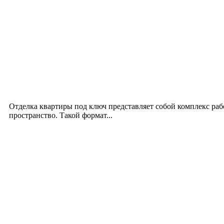
Новое на сайте
Интерьер
Отделка квартиры под ключ: современный подх
12.07.2026
Отделка квартиры под ключ представляет собой комплекс ра
пространство. Такой формат...
Производство полиэтиленовых пакетов с логоти
17.06.2026
Девушка в бокале: легендарный номер бурлеска 
11.06.2026