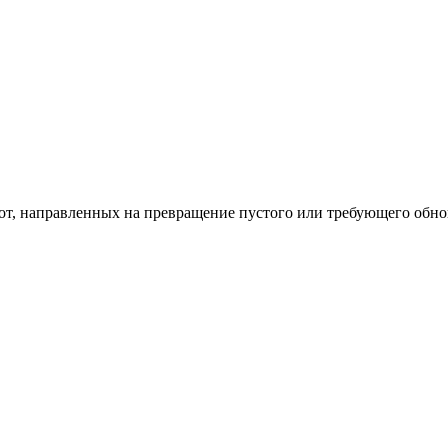
од к созданию комфортного пространства
бот, направленных на превращение пустого или требующего обн
пом: эффективный инструмент бренда
и искусство эффектного представления