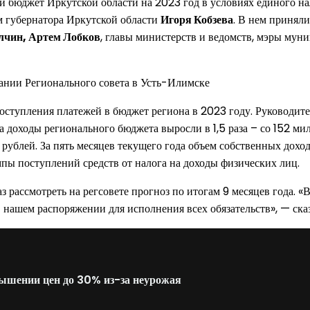
 бюджет Иркутской области на 2023 год в условиях единого нал
м губернатора Иркутской области
Игоря Кобзева
. В нем принял
лчин, Артем Лобков
, главы министерств и ведомств, мэры мун
поступления платежей в бюджет региона в 2023 году. Руководи
ода доходы регионального бюджета выросли в 1,5 раза – со 152 
ублей. За пять месяцев текущего года объем собственных дохо
пы поступлений средств от налога на доходы физических лиц.
з рассмотреть на регсовете прогноз по итогам 9 месяцев года. 
в нашем распоряжении для исполнения всех обязательств», — ска
вышении цен до 30% из-за неурожая