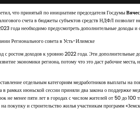
етил, что принятый по инициативе председателя Госдумы
Вячес
алогового счета в бюджеты субъектов средств НДФЛ позволит н
 2023 года необходимо предусмотреть дополнительные доходы и 
од с ростом доходов к уровню 2022 года. Эти дополнительные д
итие экономики региона, потому что это даст рабочие места, н
доставление отдельным категориям медработников выплаты на п
 в рамках июньской сессии приняли два закона о поддержке меди
к не менее пяти лет в городах с числом жителей от 50 до 100 
на покупку и строительство жилья участникам программ «Земск