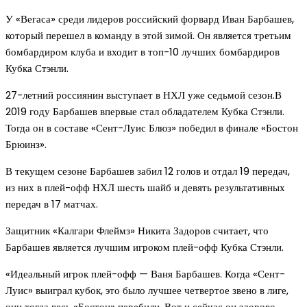
У «Вегаса» среди лидеров российский форвард Иван Барбашев,
который перешел в команду в этой зимой. Он является третьим
бомбардиром клуба и входит в топ-10 лучших бомбардиров
Кубка Стэнли.
27-летний россиянин выступает в НХЛ уже седьмой сезон.В
2019 году Барбашев впервые стал обладателем Кубка Стэнли.
Тогда он в составе «Сент-Луис Блюз» победил в финале «Бостон
Брюинз».
В текущем сезоне Барбашев забил 12 голов и отдал 19 передач,
из них в плей-офф НХЛ шесть шайб и девять результативных
передач в 17 матчах.
Защитник «Калгари Флеймз» Никита Задоров считает, что
Барбашев является лучшим игроком плей-офф Кубка Стэнли.
«Идеальный игрок плей-офф — Ваня Барбашев. Когда «Сент-
Луис» выиграл кубок, это было лучшее четвертое звено в лиге,
они тогда весь «Бостон» перебили. Вот и сейчас он здорово