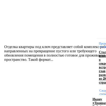
Новое на сайте
Интерьер
Отделка квартиры под ключ: современный подх
созданию комфортного пространства
12.07.2026
Пред
Отделка квартиры под ключ представляет собой комплекс раб
стать
направленных на превращение пустого или требующего
Ста
обновления помещения в полностью готовое для проживания
изве
о
пространство. Такой формат...
секр
встр
глав
Производство полиэтиленовых пакетов с
разв
из 2
логотипом: эффективный инструмент бренда
стра
17.06.2026
След
стать
Икону
«Троица
Девушка в бокале: легендарный номер бурлеска