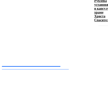
Рублёва
искусство эффектного представления
установ
в капсул
11.06.2026
храме
Христа
Спасите
Inform-71.ru
ПРОФЕССИОНАЛЬНЫЕ НОВОСТИ
Ежедневные актуальные новости, собранные из разных уголков земного шара
нашими корреспондентами
━ Присоединяйся
Facebook
Instagram
Telegram