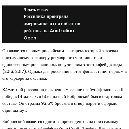
Читать также:
Россиянка проиграла
американке из пятой сотни
рейтинга на Australian
Open
Он является первым российским вратарем, который завоевал
приз лучшему голкиперу регулярного чемпионата, и
единственным россиянином, получившим этот трофей дважды
(2013, 2017). Однако для россиянина этот финал станет первым в
его карьере за океаном.
34-летний россиянин в нынешнем сезоне плей-офф завоевал 11
побед в 14 матчах, в 13 из матчей Бобровский был в стартовом
составе. Он отразил 93,5% бросков в створ ворот и оформил
один шатаут.
Бобровский является одним из претендентов на приз самому
ценному игроку плей-офф -«Конн Смайт Трофи». Лауреатами