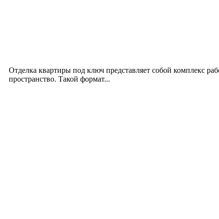
Интерьер
Отделка квартиры под ключ: современный подх
12.07.2026
Отделка квартиры под ключ представляет собой комплекс ра
пространство. Такой формат...
Производство полиэтиленовых пакетов с логоти
17.06.2026
Девушка в бокале: легендарный номер бурлеска 
11.06.2026