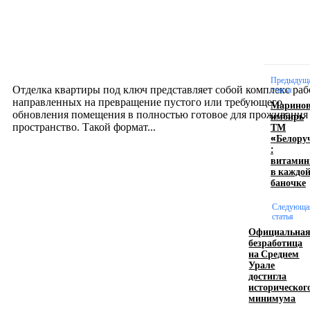
Интерьер
Отделка квартиры под ключ: современный подх
созданию комфортного пространства
12.07.2026
Предыдущ
Отделка квартиры под ключ представляет собой комплекс раб
статья
направленных на превращение пустого или требующего
Марино
обновления помещения в полностью готовое для проживания
имбирь
ТМ
пространство. Такой формат...
«Белору
:
витами
Производство полиэтиленовых пакетов с
в каждо
баночке
логотипом: эффективный инструмент бренда
Следующа
17.06.2026
статья
Официальна
безработица
на Среднем
Девушка в бокале: легендарный номер бурлеска
Урале
искусство эффектного представления
достигла
историческог
11.06.2026
минимума