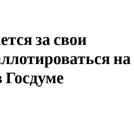
тся за свои
аллотироваться на
в Госдуме