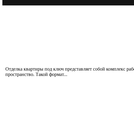
Новое на сайте
Интерьер
Отделка квартиры под ключ: современный подх
12.07.2026
Отделка квартиры под ключ представляет собой комплекс ра
пространство. Такой формат...
Производство полиэтиленовых пакетов с логоти
17.06.2026
Девушка в бокале: легендарный номер бурлеска 
11.06.2026