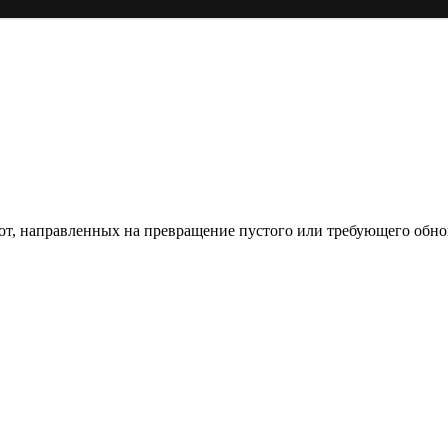
од к созданию комфортного пространства
бот, направленных на превращение пустого или требующего обн
пом: эффективный инструмент бренда
и искусство эффектного представления