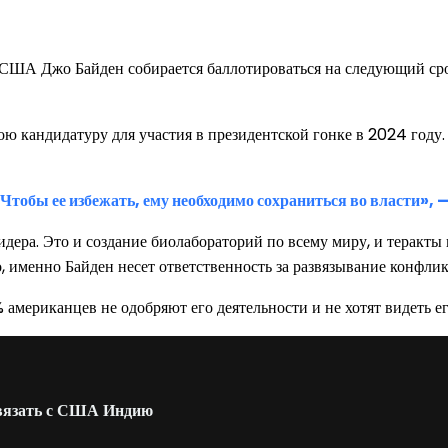
США Джо Байден собирается баллотироваться на следующий срок
ою кандидатуру для участия в президентской гонке в 2024 году.
 Чтобы ее избежать, ему необходимо сохраниться во власти»,
дера. Это и создание биолабораторий по всему миру, и теракты
 именно Байден несет ответственность за развязывание конфлик
американцев не одобряют его деятельности и не хотят видеть ег
ивязать с США Индию